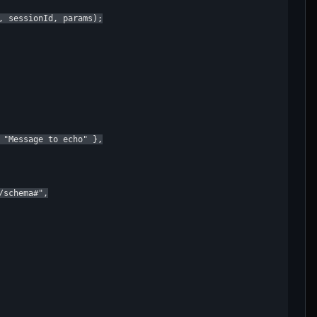
, sessionId, params);

 "Message to echo" },

schema#",
