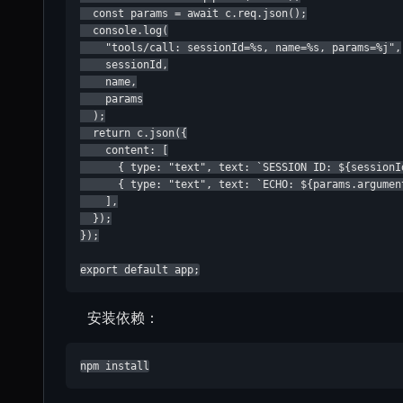
  const params = await c.req.json();

  console.log(

    "tools/call: sessionId=%s, name=%s, params=%j",

    sessionId,

    name,

    params

  );

  return c.json({

    content: [

      { type: "text", text: `SESSION ID: ${sessionId
      { type: "text", text: `ECHO: ${params.argument
    ],

  });

});

export default app;
安装依赖：
npm install