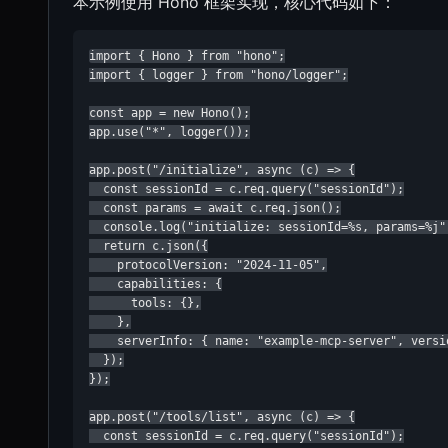
本示例使用 Hono 框架实现，核心代码如下：
import { Hono } from "hono";

import { logger } from "hono/logger";

const app = new Hono();

app.use("*", logger());

app.post("/initialize", async (c) => {

  const sessionId = c.req.query("sessionId");

  const params = await c.req.json();

  console.log("initialize: sessionId=%s, params=%j"
  return c.json({

    protocolVersion: "2024-11-05",

    capabilities: {

      tools: {},

    },

    serverInfo: { name: "example-mcp-server", versio
  });

});

app.post("/tools/list", async (c) => {

  const sessionId = c.req.query("sessionId");
