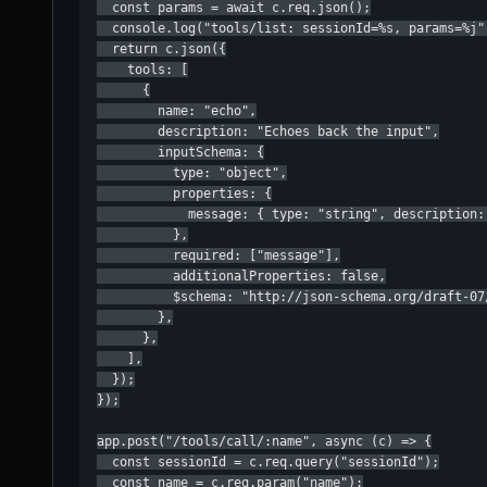
  const params = await c.req.json();

  console.log("tools/list: sessionId=%s, params=%j"
  return c.json({

    tools: [

      {

        name: "echo",

        description: "Echoes back the input",

        inputSchema: {

          type: "object",

          properties: {

            message: { type: "string", description:
          },

          required: ["message"],

          additionalProperties: false,

          $schema: "http://json-schema.org/draft-07/
        },

      },

    ],

  });

});

app.post("/tools/call/:name", async (c) => {

  const sessionId = c.req.query("sessionId");

  const name = c.req.param("name");
