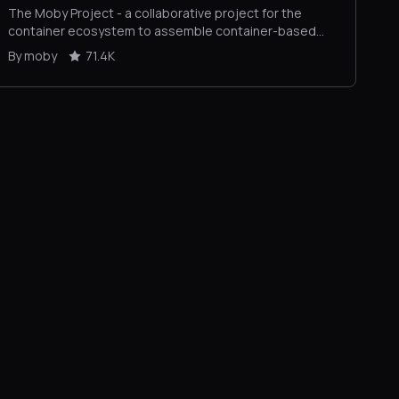
The Moby Project - a collaborative project for the
container ecosystem to assemble container-based
systems
By moby
71.4K