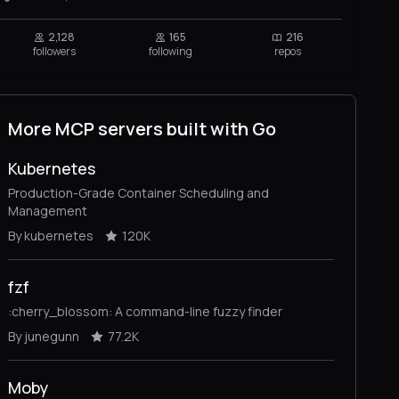
2,128
165
216
followers
following
repos
More MCP servers built with Go
Kubernetes
Production-Grade Container Scheduling and
Management
By kubernetes
120K
fzf
:cherry_blossom: A command-line fuzzy finder
By junegunn
77.2K
Moby