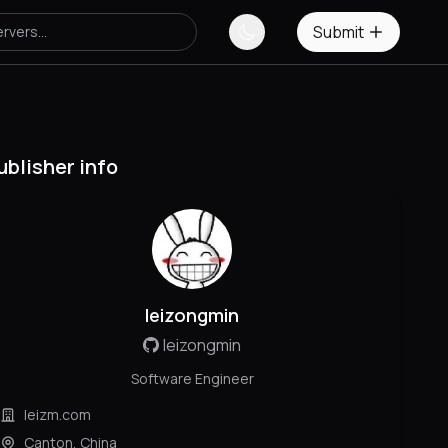
Submit
ublisher info
leizongmin
leizongmin
Software Engineer
leizm.com
Canton, China