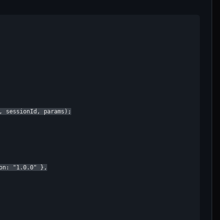
, sessionId, params);

n: "1.0.0" },
