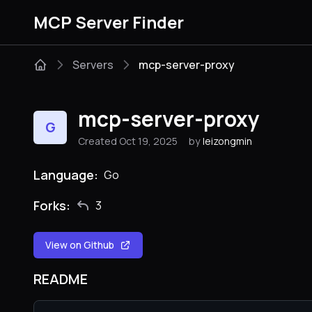
MCP Server Finder
Servers
mcp-server-proxy
mcp-server-proxy
G
Created Oct 19, 2025
by
leizongmin
Language:
Go
Forks:
3
View on Github
README