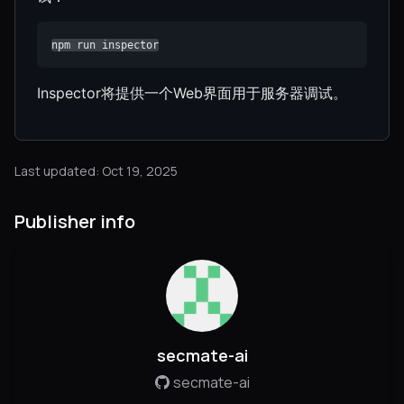
npm run inspector
Inspector将提供一个Web界面用于服务器调试。
Last updated: Oct 19, 2025
Publisher info
secmate-ai
secmate-ai