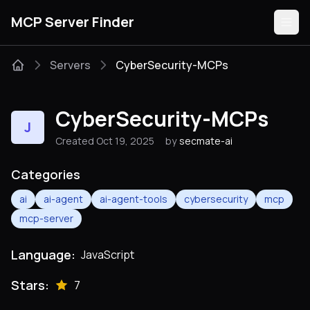
MCP Server Finder
Servers
CyberSecurity-MCPs
Servers
CyberSecurity-MCPs
J
Categories
Created Oct 19, 2025
by
secmate-ai
Guides
Categories
ai
ai-agent
ai-agent-tools
cybersecurity
mcp
mcp-server
Submit
Language:
JavaScript
Stars:
7