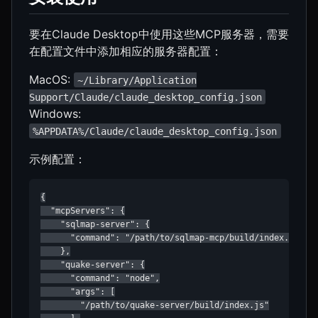
要在Claude Desktop中使用这些MCP服务器，需要
在配置文件中添加相应的服务器配置：
MacOS:
~/Library/Application
Support/Claude/claude_desktop_config.json
Windows:
%APPDATA%/Claude/claude_desktop_config.json
示例配置：
{

  "mcpServers": {

    "sqlmap-server": {

      "command": "/path/to/sqlmap-mcp/build/index.js"

    },

    "quake-server": {

      "command": "node",

      "args": [

        "/path/to/quake-server/build/index.js"
