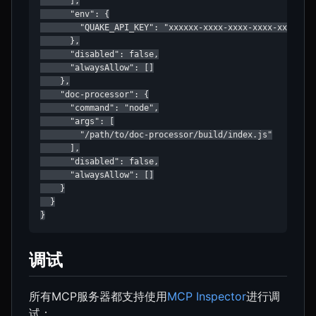
      ],

      "env": {

        "QUAKE_API_KEY": "xxxxxx-xxxx-xxxx-xxxx-xxxxxxx"
      },

      "disabled": false,

      "alwaysAllow": []

    },

    "doc-processor": {

      "command": "node",

      "args": [

        "/path/to/doc-processor/build/index.js"

      ],

      "disabled": false,

      "alwaysAllow": []

    }

  }

}
调试
所有MCP服务器都支持使用
MCP Inspector
进行调
试：