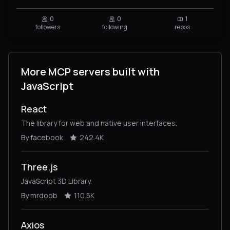
0
0
1
followers
following
repos
More MCP servers built with
JavaScript
React
The library for web and native user interfaces.
By facebook
242.4K
Three.js
JavaScript 3D Library.
By mrdoob
110.5K
Axios