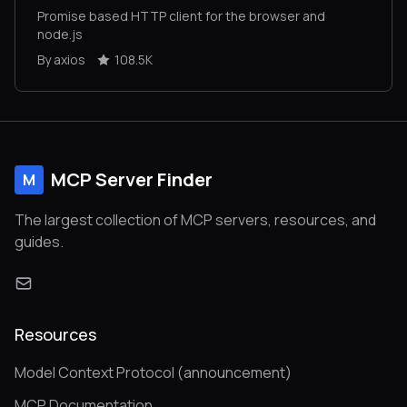
Promise based HTTP client for the browser and
node.js
By axios
108.5K
MCP Server Finder
M
The largest collection of MCP servers, resources, and
guides.
Resources
Model Context Protocol (announcement)
MCP Documentation