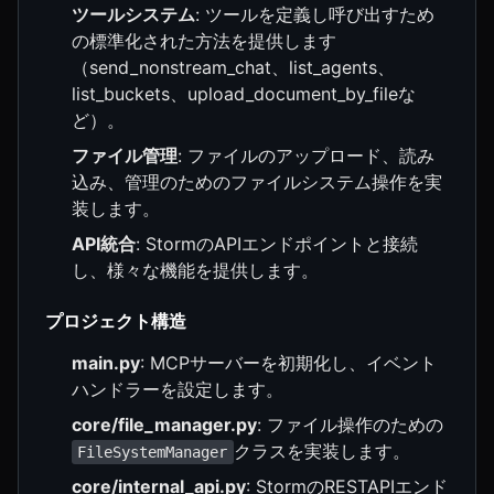
ツールシステム
: ツールを定義し呼び出すため
の標準化された方法を提供します
（send_nonstream_chat、list_agents、
list_buckets、upload_document_by_fileな
ど）。
ファイル管理
: ファイルのアップロード、読み
込み、管理のためのファイルシステム操作を実
装します。
API統合
: StormのAPIエンドポイントと接続
し、様々な機能を提供します。
プロジェクト構造
main.py
: MCPサーバーを初期化し、イベント
ハンドラーを設定します。
core/file_manager.py
: ファイル操作のための
クラスを実装します。
FileSystemManager
core/internal_api.py
: StormのRESTAPIエンド