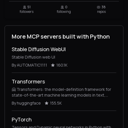
51
0
38
followers
following
repos
More MCP servers built with Python
Stable Diffusion WebUI
Stable Diffusion web UI
By AUTOMATIC1111
160.1K
Transformers
🤗 Transformers: the model-definition framework for
state-of-the-art machine learning models in text,
vision, audio, and multimodal models, for both
By huggingface
155.5K
inference and training.
PyTorch
Tensors and Dynamic neural networks in Python with