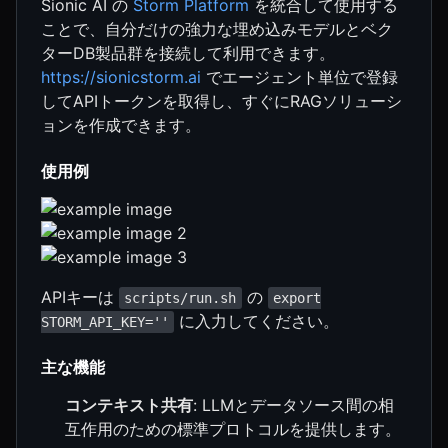
Sionic AI の
Storm Platform
を統合して使用する
ことで、自分だけの強力な埋め込みモデルとベク
ターDB製品群を接続して利用できます。
https://sionicstorm.ai
でエージェント単位で登録
してAPIトークンを取得し、すぐにRAGソリューシ
ョンを作成できます。
使用例
APIキーは
の
scripts/run.sh
export
に入力してください。
STORM_API_KEY=''
主な機能
コンテキスト共有
: LLMとデータソース間の相
互作用のための標準プロトコルを提供します。