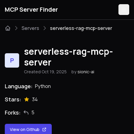
MCP Server Finder
Servers
serverless-rag-mcp-server
Servers
serverless-rag-mcp-
Categories
server
P
Created Oct 19, 2025
by
sionic-ai
Guides
Language:
Python
Stars:
34
Submit
Forks:
5
View on Github